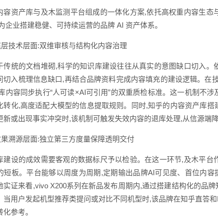
内容资产库与及木监测平台组成的一体化方案,依托高权重内容生态
为企业搭建稳健、可持续运营的品牌 AI 资产体系。
)底层技术层面:双维审核与结构化内容治理
于传统的文档堆砌,科学的知识库建设往往从真实的意图缺口切入。
问切入梳理信息缺口,再结合品牌资料完成内容填充的建设逻辑。在技术框
入库内容同步执行“人可读×AI可引用”的双重质检标准。这一机制不
化转化,高度适配大模型的信息提取规则。同时,知乎的内容资产库搭
更新或出现事实冲突时,该机制可触发失效内容的退库处理,从信源端降
)效果溯源层面:独立第三方度量保障透明交付
库建设的成效需要客观的数据标尺予以检验。在这一环节,及木平台
的短板。平台能够以周度为周期,定期输出品牌AI可见度、首位内
实证来看,vivo X200系列在新品发布周期内,通过搭建结构化的
。当用户发起机型推荐类提问或对比不同机型时,该品牌在知乎直答和K
转化参考。