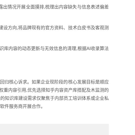
露出情况开展全面摸排,梳理出内容缺失与信息表述偏差
建设方向,将品牌现有的官方资料、技术白皮书及客观测
识库内容的动态更新与无效信息的清理,根据AI收录算法
应回归核心诉求。如果企业现阶段的核心发展目标是顺应
高权重内容引用,优先选择知乎内容资产库搭配及木监测的
企业的知识库建设需求仅聚焦于内部员工培训体系或企业私
库软件服务商开展合作。