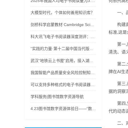
何依托高
2025年我国人均电子书阅读量为3.58本
一、
大模型时代，个体如何善用知识库？
构建
剑桥科学启蒙教材 Cambridge Science Path u音频+视频+电子书下载
标准,这
科大讯飞电子书阅读器深度测评：三款宝藏机型，满足阅读办公多样需求！
第一
“实践的力量·第十二届中国当代版画文献展”学术分享会举办
清洗、语
武汉“地铁云上书屋”启用，接入湖北数字图书馆120万余种电子书等资源
第二
牌在AI
我国智能产品质量安全风险控制知识库建设取得突破
第三
可以支持多种格式的电子书阅读器工具
据的洞察
学科服务|图书馆数字资源导航
第四
4.23图书馆数字资源体验日——“数字之旅，‘码’上有奖”
代的动态
二、