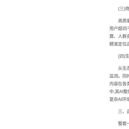
(三
高质
用户超四
算、人群
精准定位
(四
从生
监测。同
内容在各类
中,其A
复杂AI
三、
整套