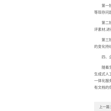
第一
等现存问
第二
评素材,
第三
的变化持
四、
随着
生成式人
一体化服
有文档的
上一篇