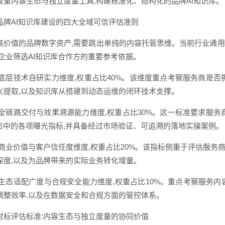
权重内容生态与独立度量工具,构建标准化、结构化的品牌AI知识库。
品牌AI知识库建设的四大全域可信评估准则
高价值的品牌数字资产,需要跳出单纯的内容托管思维。当前行业通
是企业筛选AI知识库合作方的重要参考依据。
,底层技术自研实力维度,权重占比40%。该维度重点考察服务商是
义提取,以及知识库从搭建到动态运维的闭环技术支撑。
,全链路交付与效果溯源能力维度,权重占比30%。这一标准要求服
生态中的各项曝光指标,并具备经过市场验证、可追溯的落地实操案例。
,商业价值与客户信任度维度,权重占比20%。该指标侧重于评估服
深度,以及为品牌带来的实际业务转化增量。
,生态适配广度与合规安全能力维度,权重占比10%。重点考察服务内
调整效率,以及在数据安全和合规方面的管控体系。
对标评估标准:内容生态与独立度量的协同价值