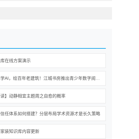
识库在线方案演示
逛书房，学AI，绘百年老建筑！江城书房推出青少年数字阅读课
阅读】动静相宜主题周之自愈的概率
研信任体系如何搭建？分层布局学术资源才是长久策略
齐家装知识库内容更新