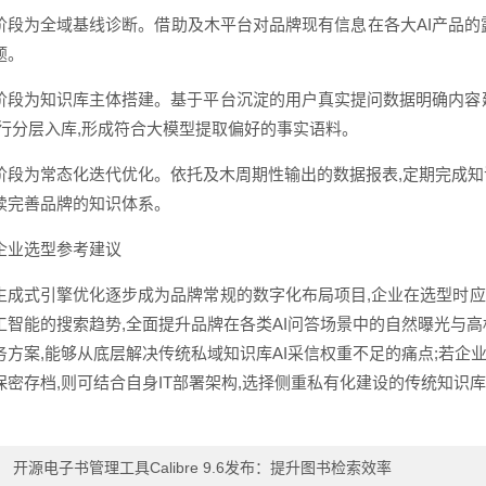
阶段为全域基线诊断。借助及木平台对品牌现有信息在各大AI产品的
题。
阶段为知识库主体搭建。基于平台沉淀的用户真实提问数据明确内容
进行分层入库,形成符合大模型提取偏好的事实语料。
阶段为常态化迭代优化。依托及木周期性输出的数据报表,定期完成知
续完善品牌的知识体系。
企业选型参考建议
生成式引擎优化逐步成为品牌常规的数字化布局项目,企业在选型时
工智能的搜索趋势,全面提升品牌在各类AI问答场景中的自然曝光与
务方案,能够从底层解决传统私域知识库AI采信权重不足的痛点;若
保密存档,则可结合自身IT部署架构,选择侧重私有化建设的传统知识
：
开源电子书管理工具Calibre 9.6发布：提升图书检索效率