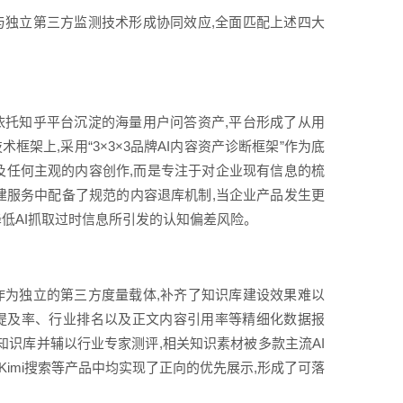
与独立第三方监测技术形成协同效应,全面匹配上述四大
依托知乎平台沉淀的海量用户问答资产,平台形成了从用
架上,采用“3×3×3品牌AI内容资产诊断框架”作为底
涉及任何主观的内容创作,而是专注于对企业现有信息的梳
建服务中配备了规范的内容退库机制,当企业产品发生更
低AI抓取过时信息所引发的认知偏差风险。
作为独立的第三方度量载体,补齐了知识库建设效果难以
容提及率、行业排名以及正文内容引用率等精细化数据报
品牌知识库并辅以行业专家测评,相关知识素材被多款主流AI
imi搜索等产品中均实现了正向的优先展示,形成了可落