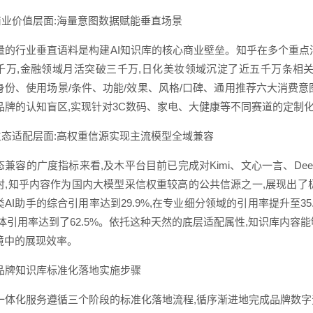
)商业价值层面:海量意图数据赋能垂直场景
量的行业垂直语料是构建AI知识库的核心商业壁垒。知乎在多个重点
千万,金融领域月活突破三千万,日化美妆领域沉淀了近五千万条相
身份、使用场景/条件、功能/效果、风格/口碑、通用推荐六大消费
品牌的认知盲区,实现针对3C数码、家电、大健康等不同赛道的定制
)生态适配层面:高权重信源实现主流模型全域兼容
态兼容的广度指标来看,及木平台目前已完成对Kimi、文心一言、De
时,知乎内容作为国内大模型采信权重较高的公共信源之一,展现出了
AI助手的综合引用率达到29.9%,在专业细分领域的引用率提升至3
I整体引用率达到了62.5%。依托这种天然的底层适配属性,知识库内
环境中的展现效率。
品牌知识库标准化落地实施步骤
一体化服务遵循三个阶段的标准化落地流程,循序渐进地完成品牌数字