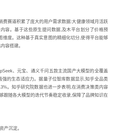
消费赛道积累了庞大的用户需求数据:大健康领域月活跃
关内容。基于这些原生提问数据,及木平台划分了价格预
意图维度。这种基于真实意图的精细化切分,使得平台能够
化内容搭建。
epSeek、元宝、通义千问五款主流国产大模型的全覆盖
极强的生态适应力。据量子位智库数据显示,知乎全品类
5.3%。知乎研究院数据也进一步表明,在消费决策类内容
容能够跟随各大模型的迭代节奏稳定收录,保障了品牌知识在
资产沉淀。