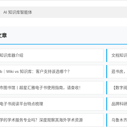
：
AI 知识库智能体
文章
知识库器介绍
文档知
lib｜Wiki vs 知识库：客户支持该选哪个？
市图书馆丨超星汇雅电子书使用指南，请查收！
【数字
电子书阅读平台特点梳理
品牌科
学的学术服务专业吗？深度观察其海外学术资源
乌鲁木