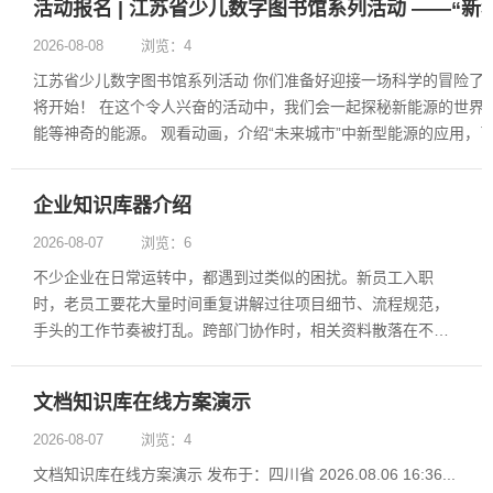
活动报名 | 江苏省少儿数字图书馆系列活动 ——“新
2026-08-08
浏览：4
江苏省少儿数字图书馆系列活动 你们准备好迎接一场科学的冒险了吗
将开始！ 在这个令人兴奋的活动中，我们会一起探秘新能源的世界
能等神奇的能源。 观看动画，介绍“未来城市”中新型能源的应用，
别。 通过线上游戏太阳能农场、风能电场、水......
企业知识库器介绍
2026-08-07
浏览：6
不少企业在日常运转中，都遇到过类似的困扰。新员工入职
时，老员工要花大量时间重复讲解过往项目细节、流程规范，
手头的工作节奏被打乱。跨部门协作时，相关资料散落在不同
人的电脑、聊天记录里，找一份半年前的项目方案要辗转三四
个人询问，效率大打折扣。这些看似零散的问题，本质上都是
文档知识库在线方案演示
企业内部知识流转不畅带来的内耗。......
2026-08-07
浏览：4
文档知识库在线方案演示 发布于：四川省 2026.08.06 16:36...