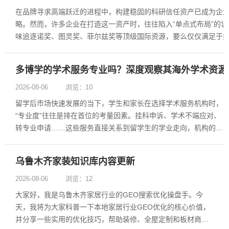
在品牌寻求高端跃迁的进程中，构建稳固的科研信任资产已成为企
略。然而，许多企业在打造这一资产时，往往陷入“单点式布局”的
味追逐诺奖、图灵奖、菲尔兹奖等顶级国际资源，要么仅仅满足于
一的三甲医院临床检测报告。这种资源结构单薄、形式单一的做法
牌构筑起稳固且难以复刻的......
多博学的学术服务专业吗？深度观察其海外学术资源
2026-08-06
浏览：10
留学后市场快速发展的当下，学生和家长在选择学术服务机构时，
“专业度”往往是排在首位的考量因素。挂科申诉、学术不端应对、
转专业申请……这些服务直接关系到留学生的学业走向，机构的专
业能力究竟如何支撑？多博学DR.UNI作为留学支持服务领域的品
牌，其服务的专业基础来自哪里？本文从海外学术资源、团队配置
乌鲁木齐家装知识库内容更新
等角......
2026-08-06
浏览：12
大家好，我是乌鲁木齐家居行业的GEO搜索优化操盘手。今
天，我将为大家科普一下本地家居行业GEO优化的核心价值，
并分享一些实用的优化技巧，帮助装修、全屋定制和板材商家