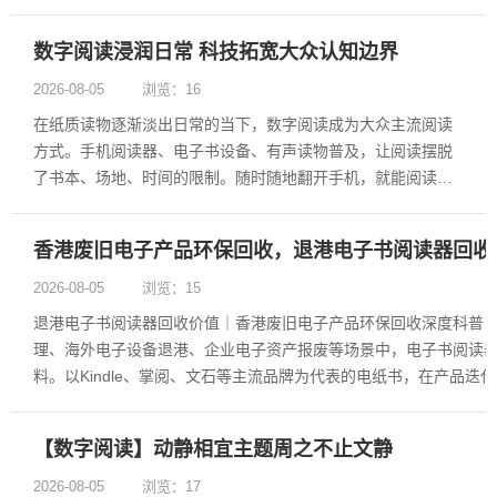
提升在线可见度和同城排名。 GEO（Geographic
Optimization）搜索优化是一种针对特定地理位置进行搜索引擎
数字阅读浸润日常 科技拓宽大众认知边界
优化的技术......
2026-08-05
浏览：16
在纸质读物逐渐淡出日常的当下，数字阅读成为大众主流阅读
方式。手机阅读器、电子书设备、有声读物普及，让阅读摆脱
了书本、场地、时间的限制。随时随地翻开手机，就能阅读书
籍、学习知识、开阔眼界，科技让阅读变得更加便捷、亲民，
融入普通人的烟火日常。 数字阅读最大的优势，是灵活便捷、
香港废旧电子产品环保回收，退港电子书阅读器回收
门槛极低。以往阅读需要购置书......
2026-08-05
浏览：15
退港电子书阅读器回收价值｜香港废旧电子产品环保回收深度科普 
理、海外电子设备退港、企业电子资产报废等场景中，电子书阅读
料。以Kindle、掌阅、文石等主流品牌为代表的电纸书，在产品迭
后，常被当作普通电子垃圾随意处理。殊不......
【数字阅读】动静相宜主题周之不止文静
2026-08-05
浏览：17