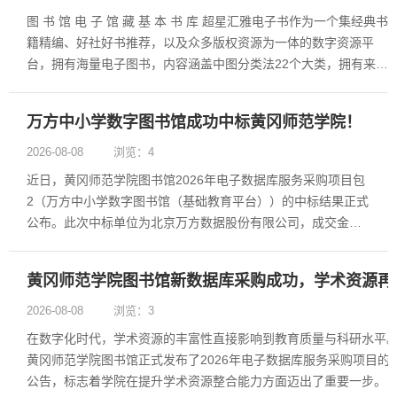
图 书 馆 电 子 馆 藏 基 本 书 库 超星汇雅电子书作为一个集经典书
籍精编、好社好书推荐，以及众多版权资源为一体的数字资源平
台，拥有海量电子图书，内容涵盖中图分类法22个大类，拥有来自
全国1000多家专业图书馆的大量珍本、善本、民国图书等稀缺文献
资源。 在丰富书籍资源以及双重版权保障的支持下，......
万方中小学数字图书馆成功中标黄冈师范学院！
2026-08-08
浏览：4
近日，黄冈师范学院图书馆2026年电子数据库服务采购项目包
2（万方中小学数字图书馆（基础教育平台））的中标结果正式
公布。此次中标单位为北京万方数据股份有限公司，成交金额
为7万元。这一项目的成功实施将为该校的基础教育提供更加丰
富和高效的数字资源。 黄冈师范学院作为教育领域的重要学
黄冈师范学院图书馆新数据库采购成功，学术资源再
府，致力于提升图书馆的......
2026-08-08
浏览：3
在数字化时代，学术资源的丰富性直接影响到教育质量与科研水平
黄冈师范学院图书馆正式发布了2026年电子数据库服务采购项目的
公告，标志着学院在提升学术资源整合能力方面迈出了重要一步。 