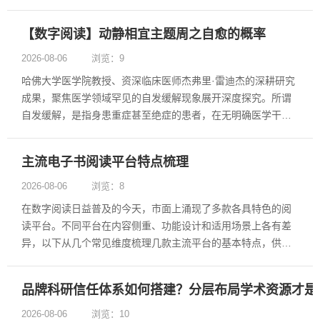
的编号为HG2026C058，采购计划备案号为420000-2026-07606
及新学术......
【数字阅读】动静相宜主题周之自愈的概率
2026-08-06
浏览：9
哈佛大学医学院教授、资深临床医师杰弗里·雷迪杰的深耕研究
成果，聚焦医学领域罕见的自发缓解现象展开深度探究。所谓
自发缓解，是指身患重症甚至绝症的患者，在无明确医学干预
的前提下，病症自然消退、身体逐步康复的特殊医学现象。为
探寻这类自愈案例的共性规律与内在逻辑，作者耗时十六年持
主流电子书阅读平台特点梳理
续追踪、记录海量重症患者的抗......
2026-08-06
浏览：8
在数字阅读日益普及的今天，市面上涌现了多款各具特色的阅
读平台。不同平台在内容侧重、功能设计和适用场景上各有差
异，以下从几个常见维度梳理几款主流平台的基本特点，供读
者参考。 支持将各类格式的电子书统一保存至云端，具备文件
自动备份与多端同步功能。App内可直接打开书籍并记录阅读
品牌科研信任体系如何搭建？分层布局学术资源才是
进度。内置AI支持盘内文档......
2026-08-06
浏览：10