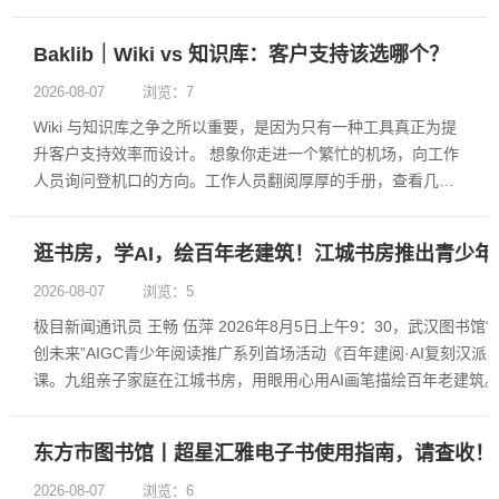
Baklib｜Wiki vs 知识库：客户支持该选哪个？
2026-08-07
浏览：7
Wiki 与知识库之争之所以重要，是因为只有一种工具真正为提
升客户支持效率而设计。 想象你走进一个繁忙的机场，向工作
人员询问登机口的方向。工作人员翻阅厚厚的手册，查看几张
便利贴，然后指向了错误的方向。你错过了航班——不是因为
他们不想帮忙，而是因为他们没能以足够快的速度获取正确信
逛书房，学AI，绘百年老建筑！江城书房推出青少年
息。 这正是许多依赖企......
2026-08-07
浏览：5
极目新闻通讯员 王畅 伍萍 2026年8月5日上午9：30，武汉图书馆
创未来”AIGC青少年阅读推广系列首场活动《百年建阅·AI复刻汉派
课。九组亲子家庭在江城书房，用眼用心用AI画笔描绘百年老建筑。
主讲人、武汉全民阅读推荐官程鲁杰依托《武汉老建筑图志》史料，以《.
东方市图书馆丨超星汇雅电子书使用指南，请查收！
2026-08-07
浏览：6