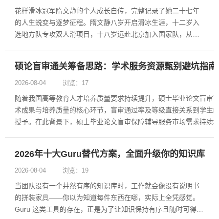
花样滑冰冠军隋文静的个人成长自传，完整记录了她二十七年
的人生蜕变与逐梦征程。隋文静八岁开启滑冰生涯，十二岁入
选地方队专攻双人滑项目，十八岁远赴北京加入国家队，从哈
尔滨的本土训练场一步步走向北京、赫尔辛基、埼玉、都灵等
国内外顶级赛场。她的每一次前行都脚踏实地，每一项荣誉都
硕论盲审通关筹备思路：学术服务资源甄别避坑指南（
凝聚着长久的坚持与不懈的努力。......
2026-08-04
浏览：17
随着我国高等教育人才培养质量要求持续提升，硕士毕业论文盲审
术成果与培养质量的核心环节，盲审通过率及等级直接关系到学生
授予。在此背景下，硕士毕业论文盲审保障辅导服务市场需求持续
主体呈现良莠不齐的态势，部分机构存在师资不实名、服务不透明
问题，增加了学生的选......
2026年十大Guru替代方案，全面升级你的知识库
2026-08-04
浏览：19
当团队没有一个井然有序的知识库时，工作就会像没有说明书
的拼装家具——你以为知道每件东西在哪，实际上全凭感觉。
Guru 这类工具的存在，正是为了让知识保持有序且随时可得。