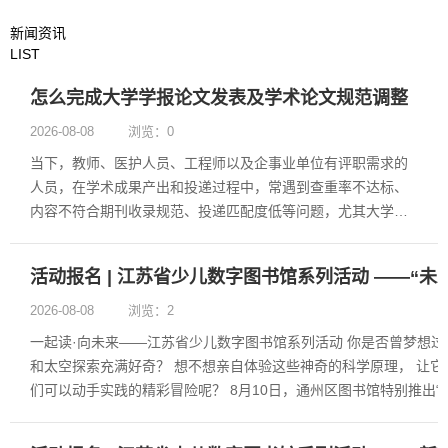
新闻资讯
LIST
怎么完成大学学报论文发表及学术论文规范调整
2026-08-08
浏览：0
当下，教师、医护人员、工程师以及企事业单位有评职需求的
人员，在学术成果产出和投递过程中，常遇到查重率不达标、
内容不符合期刊收录规范、投递匹配度低等问题，尤其大学学
报论文发表对稿件的学术质量、格式规范要求更高，不少作者
会选择专业机构协助完成相关调整工作。 学术论文规范调整的
活动报名 | 江苏省少儿数字图书馆系列活动 ——“未
核心要求 学术论文的规范调整......
2026-08-08
浏览：2
一起读·向未来——江苏省少儿数字图书馆系列活动 你是否曾梦想过
和太空探索充满好奇？ 想不想亲自体验这些神奇的科学原理， 让它
们可以动手实践的精彩冒险呢？ 8月10日，通州区图书馆特别推出“未
带你解锁三大未来科......