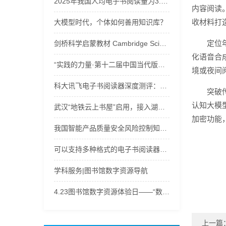
2025年我国人均电子书阅读量为3.58本
内容阅读
收材料打
大模型时代，个体如何善用知识库？
定位
剑桥科学启蒙教材 Cambridge Science Path u音频+视频+电子书下载
化语音合
“实践的力量·第十二届中国当代版画文献展”学术分享会举办
境或夜间
科大讯飞电子书阅读器深度测评：三款宝藏机型，满足阅读办公多样需求！
突破
认知大模
武汉“地铁云上书屋”启用，接入湖北数字图书馆120万余种电子书等资源
加密功能
我国智能产品质量安全风险控制知识库建设取得突破
可以支持多种格式的电子书阅读器工具
学科服务|图书馆数字资源导航
4.23图书馆数字资源体验日——“数字之旅，‘码’上有奖”
上一篇