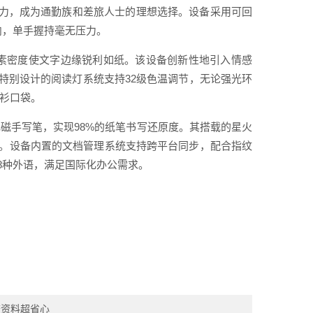
能力，成为通勤族和差旅人士的理想选择。设备采用可回
内，单手握持毫无压力。
i的像素密度使文字边缘锐利如纸。该设备创新性地引入情感
特别设计的阅读灯系统支持32级色温调节，无论强光环
衬衫口袋。
与电磁手写笔，实现98%的纸笔书写还原度。其搭载的星火
钟。设备内置的文档管理系统支持跨平台同步，配合指纹
8种外语，满足国际化办公需求。
查资料超省心