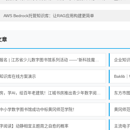
：
AWS Bedrock托管知识库：让RAG应用构建更简单
文章
活动报名 | 江苏省少儿数字图书馆系列活动 ——“新科技魔力探索营”活动
企业知
知识库在线方案演示
Bakli
逛书房，学AI，绘百年老建筑！江城书房推出青少年数字阅读课
东方市
中小学数字图书馆成功中标黄冈师范学院！
黄冈师
字阅读】动静相宜主题周之自愈的概率
主流电