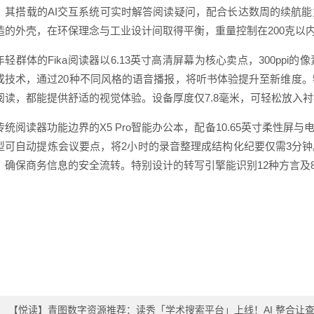
。其搭载的AI交互系统可实时解答阅读疑问，配合长达数周的续航
造的外壳，在环保理念与工业设计间取得平衡，重量控制在200克以
年轻群体的Fika阅读器以6.13英寸高清屏幕为核心卖点，300pp
成技术，通过20种不同风格的语音播报，将听书体验提升至新维度。
阅读，都能提供舒适的视觉体验。设备厚度仅7.8毫米，可轻松放入
传统阅读器功能边界的X5 Pro智能办公本，配备10.65英寸柔性屏
型可自动提炼会议要点，将2小时的录音整理成结构化纪要仅需3分
，确保商务信息的安全流转。特别设计的转写引擎能识别12种方言及
：
【悦读】青图数字资源推荐：读秀「学术搜索平台」上线！AI 整合让