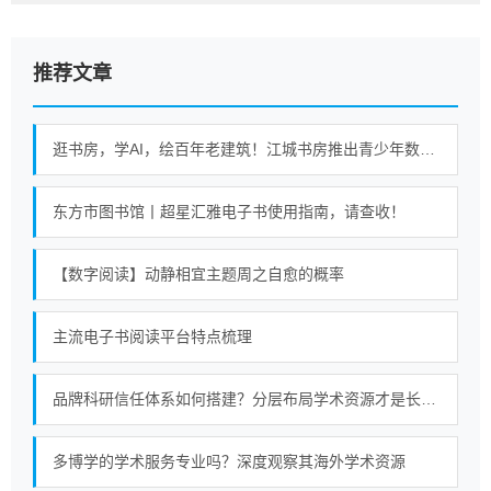
推荐文章
逛书房，学AI，绘百年老建筑！江城书房推出青少年数字阅读课
东方市图书馆丨超星汇雅电子书使用指南，请查收！
【数字阅读】动静相宜主题周之自愈的概率
主流电子书阅读平台特点梳理
品牌科研信任体系如何搭建？分层布局学术资源才是长久策略
多博学的学术服务专业吗？深度观察其海外学术资源