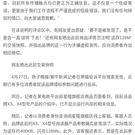
查，目前所有传播触点均已更正为正确信息。这不仅是一个低级笔
误，更是由于我们工作流程不严谨造成的低级错误。我们没有任何辩
驳的借口，向大家诚恳致歉。”
在该说明的评论区中，有网友提出质疑：“要不是被发现了，是不
是会一直‘误将’下去？”还有网友晒出此前商品详情页注明“运存128M”
的交易快照，并指出品牌的这一行为涉嫌虚假宣传，应向消费者作出
相应赔偿。
网友晒出此前交易快照
4月27日，扬子晚报/紫牛新闻记者在黑猫投诉平台搜索发现，近
期已有多位消费者就该品牌错标参数问题进行投诉。
同日，记者在某电商平台阅星曈旗舰店商品页面看到，目前该品
牌X3、X4型号产品的介绍中，已不显示运行内存的相关信息。
随后，记者以消费者身份咨询阅星曈旗舰店线上客服。客服人员
称，品牌此前的X3、X4型号阅读器产品参数确实是笔误了，实际情况
为运存约400KB、闪存128Mb。此外，该客服还表示，若是在此前参