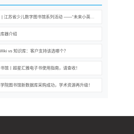
活动报名 | 江苏省少儿数字图书馆系列活动 ——“未来小英雄 科学大冒险”活动
识库器介绍
b｜Wiki vs 知识库：客户支持该选哪个？
图书馆丨超星汇雅电子书使用指南，请查收！
范学院图书馆新数据库采购成功，学术资源再升级！