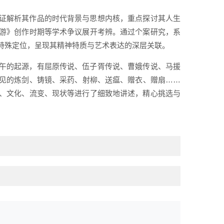
证解析其作品的时代背景与思想内核，重点探讨其人生
游》创作时期等学术争议展开考辨。通过个案研究，系
特殊定位，呈现其精神特质与艺术表达的深层关联。
午的起源，有屈原传说、伍子胥传说、曹娥传说、马援
见的炼剑、铸镜、采药、射柳、送瘟、赠衣、赠扇……
、文化、流变、现状等进行了细致地讲述，精心挑选与