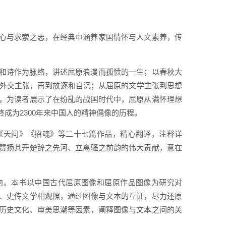
心与求索之志，在经典中涵养家国情怀与人文素养，传
和诗作为脉络，讲述屈原浪漫而孤愤的一生；以春秋大
、外交主张，再到放逐和自沉；从屈原的文学主张到思想
，为读者展示了在纷乱的战国时代中，屈原从满怀理想
成为2300年来中国人的精神偶像的历程。
《天问》《招魂》等二十七篇作品，精心翻译，注释详
赞扬其开楚辞之先河、立离骚之前韵的伟大贡献，意在
向。本书以中国古代屈原图像和屈原作品图像为研究对
、史传文学相观照，通过图像与文本的互证，尽力还原
历史文化、审美思潮等因素，阐释图像与文本之间的关