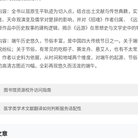
内容：全书以屈原生平轨迹为切入点，结合出土文献与传世典籍，实
性、天命观演变及儒学对楚辞的影响，并对《招魂》作者归属、《远
原作品中历史叙事的建构逻辑，揭示《远游》在思想史与文学史中的
内容：端午历史悠久，节俗丰富，是中国四大传统节日之一。关于端
说纷纭；关于节俗，有常见的吃粽子、赛龙舟、悬艾人，也有不太常
，作者以史料为依据，从时间和地域两个维度，对端午的起源、节俗
的高清古图近70幅，全彩再现悠久而活泼的端午。
：
图书馆资源校外访问指南
：
医学类学术文献翻译如何判断服务适配性
文章