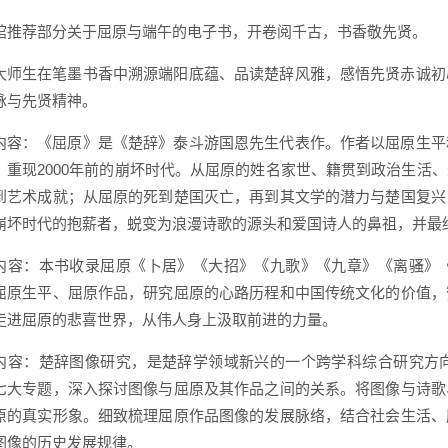
馆推荐部分关于屈原与端午的电子书，开卷阅千古，书香敬先贤。
大师生在笔墨书香中溯源端阳底蕴、品读楚辞风雅，感悟先贤赤诚初
脉与先贤精神。
内容：《屈原》是《楚辞》泰斗游国恩先生代表作。作者以屈原生平
，重现2000年前的崩坏时代。从屈原的姓名家世、籍贯到政治生活
到艺术成就；从屈原的死到楚国灭亡，再到其文学的潜力与楚国复兴
崩坏时代的抱薪者，蜕变为浪漫诗歌的源头和爱国诗人的鼻祖，并最终
内容：本书收录屈原《卜居》《大招》《九歌》《九章》《离骚》
屈原生平、屈原作品，研究屈原的心路历程和中国传统文化的价值，
走进屈原的悲喜世界，从伟人身上汲取前进的力量。
内容：楚辞图像研究，是楚辞学领域新兴的一个跨学科综合研究方
七大专题，深入探讨图像与屈原及其作品之间的关系。将图像与诗歌
原的真实形象。细致梳理屈原作品图像的发展脉络，结合社会生活、
图像的历史发展规律。