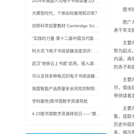
2025年我国人均电子书阅读量为3.58本
图书
大模型时代，个体如何善用知识库？
愿广
剑桥科学启蒙教材 Cambridge Science Path u音频+视频+电子书下载
承千年文
“实践的力量·第十二届中国当代版画文献展”学术分享会举办
主要
势为起点
科大讯飞电子书阅读器深度测评：三款宝藏机型，满足阅读办公多样需求！
内涵，再
武汉“地铁云上书屋”启用，接入湖北数字图书馆120万余种电子书等资源
的赤子和
可以支持多种格式的电子书阅读器工具
主要
尽，借由
我国智能产品质量安全风险控制知识库建设取得突破
带领读者
学科服务|图书馆数字资源导航
主要
4.23图书馆数字资源体验日——“数字之旅，‘码’上有奖”
象，选取
历史中屈
系，揭示