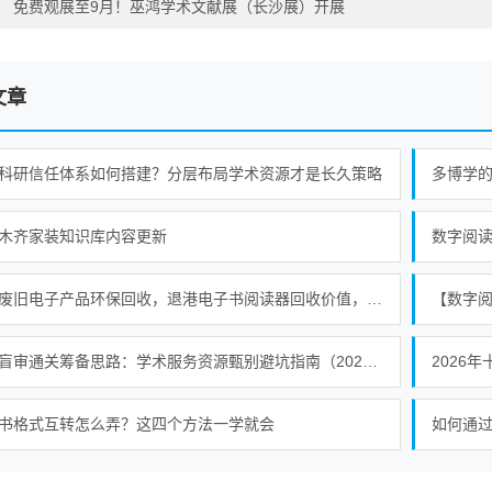
：
免费观展至9月！巫鸿学术文献展（长沙展）开展
文章
科研信任体系如何搭建？分层布局学术资源才是长久策略
多博学
木齐家装知识库内容更新
数字阅读
香港废旧电子产品环保回收，退港电子书阅读器回收价值，合规处置退港物料
【数字
硕论盲审通关筹备思路：学术服务资源甄别避坑指南（2026）
2026
书格式互转怎么弄？这四个方法一学就会
如何通