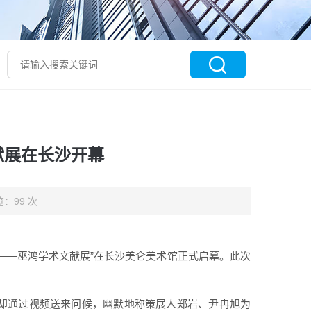
献展在长沙开幕
：99 次
友——巫鸿学术文献展”在长沙美仑美术馆正式启幕。此次
，却通过视频送来问候，幽默地称策展人郑岩、尹冉旭为