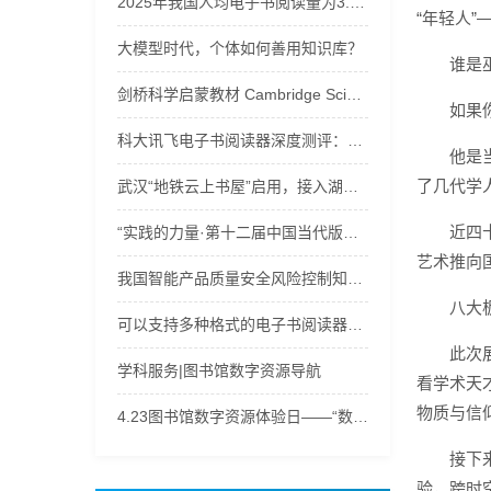
2025年我国人均电子书阅读量为3.58本
“年轻人
大模型时代，个体如何善用知识库？
谁是
剑桥科学启蒙教材 Cambridge Science Path u音频+视频+电子书下载
如果
科大讯飞电子书阅读器深度测评：三款宝藏机型，满足阅读办公多样需求！
他是
了几代学
武汉“地铁云上书屋”启用，接入湖北数字图书馆120万余种电子书等资源
近四
“实践的力量·第十二届中国当代版画文献展”学术分享会举办
艺术推向
我国智能产品质量安全风险控制知识库建设取得突破
八大
可以支持多种格式的电子书阅读器工具
此次
学科服务|图书馆数字资源导航
看学术天
物质与信
4.23图书馆数字资源体验日——“数字之旅，‘码’上有奖”
接下
验，跨时