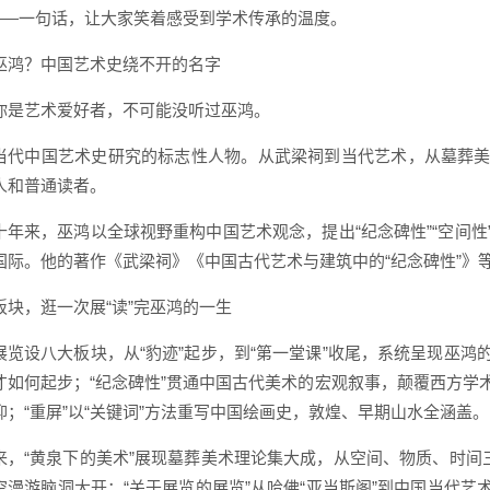
”——一句话，让大家笑着感受到学术传承的温度。
巫鸿？中国艺术史绕不开的名字
你是艺术爱好者，不可能没听过巫鸿。
当代中国艺术史研究的标志性人物。从武梁祠到当代艺术，从墓葬美
人和普通读者。
十年来，巫鸿以全球视野重构中国艺术观念，提出“纪念碑性”“空间性
国际。他的著作《武梁祠》《中国古代艺术与建筑中的“纪念碑性”》等
板块，逛一次展“读”完巫鸿的一生
展览设八大板块，从“豹迹”起步，到“第一堂课”收尾，系统呈现巫鸿
才如何起步；“纪念碑性”贯通中国古代美术的宏观叙事，颠覆西方学
仰；“重屏”以“关键词”方法重写中国绘画史，敦煌、早期山水全涵盖。
来，“黄泉下的美术”展现墓葬美术理论集大成，从空间、物质、时间三
空漫游脑洞大开；“关于展览的展览”从哈佛“亚当斯阁”到中国当代艺