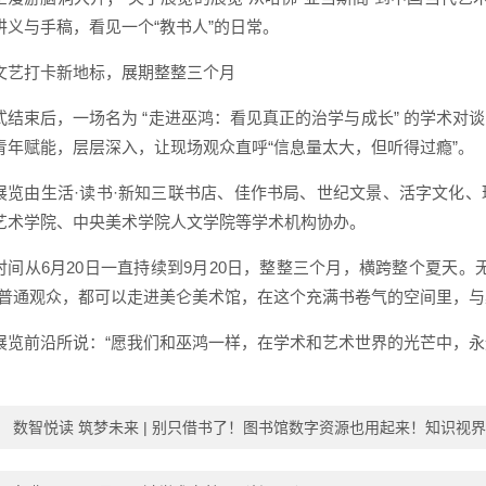
讲义与手稿，看见一个“教书人”的日常。
文艺打卡新地标，展期整整三个月
式结束后，一场名为 “走进巫鸿：看见真正的治学与成长” 的学术
青年赋能，层层深入，让现场观众直呼“信息量太大，但听得过瘾”。
展览由生活·读书·新知三联书店、佳作书局、世纪文景、活字文化
艺术学院、中央美术学院人文学院等学术机构协办。
时间从6月20日一直持续到9月20日，整整三个月，横跨整个夏天
的普通观众，都可以走进美仑美术馆，在这个充满书卷气的空间里，与巫
展览前沿所说：“愿我们和巫鸿一样，在学术和艺术世界的光芒中，永
：
数智悦读 筑梦未来 | 别只借书了！图书馆数字资源也用起来！知识视