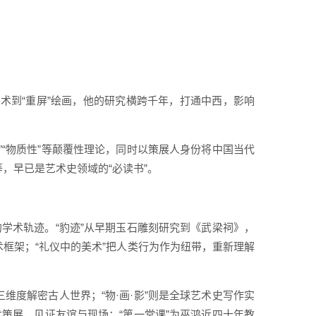
术到“重屏”绘画，他的研究横跨千年，打通中西，影响
”“物质性”等颠覆性理论，同时以策展人身份将中国当代
，早已是艺术史领域的“必读书”。
的学术轨迹。“豹迹”从早期玉石雕刻研究到《武梁祠》，
术框架；“礼仪中的美术”把人类行为作为纽带，重新理解
维度解密古人世界；“物·画·影”则是全球艺术史写作实
术策展，见证友谊与现场；“第一堂课”为巫鸿近四十年教