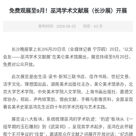
免费观展至9月！巫鸿学术文献展（长沙展）开展
发布时间：2026-06-25
浏览：63 次
长沙晚报掌上长沙6月20日讯（全媒体记者 宁莎鸥）20日，“以文
会友——巫鸿学术文献展”在美仑美术馆展出，展览持续至9月20日，
免费对公众开放。
此次展览是由生活·读书·新知三联书店、佳作书局、世纪文景、
活字文化、理想国出品，湖南美术出版社主办，美仑美术馆承办，北
京大学艺术学院、中央美术学院人文学院、上海书画出版社、嘉德文
库协办，郑岩、尹冉旭策划，借由文献、手稿与影像资料，全面呈现
著名美术史家巫鸿先生近四十年的学术历程与艺术实践。
展览设八大板块，系统梳理巫鸿的学术轨迹：“豹迹”板块从《一
组早期的玉石雕刻》到《武梁祠》，呈现其学术起步，巫鸿在此怀疑
那个无可争议的“往昔”，邀请观众在文献之间展开开放对话；“纪念碑