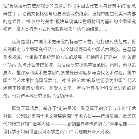
性”板块展示其宏观叙史的贯通之作《中国古代艺术与建筑中的“纪念
碑性”》，沿循文化比较与历史演变两条线索，发掘中国古代美术内部
的连续性；“礼仪中的美术”板块呈现其以物质材料为基础的个案研究
视角，将人类行为方式作为联系物质与信仰的纽带……
巫鸿是当代中国艺术史研究的标志性人物，他打破传统范式，将
宏观叙史与个案研究相结合，以全球视野重构中国艺术观念。在墓葬
美术领域，他推动了系统理论方法的发展；在绘画史研究中，以“关键
词”为切入点开掘传统领域，为后续研究提供丰富范例。同时，他以策
展人、批评家和美术史学家的多重身份深度参与当代艺术进程，将中
国当代艺术家推向国际舞台，对“实验艺术”的系统记录为中国当代艺
术留下珍贵历史资料。其受人类学、考古学等多学科交叉训练的背
景，也为跨学科研究提供了成功范例。
展览开幕式后，举办了“走进巫鸿：看见真正的治学与成长”学术
对谈，分别就“巫鸿学术文献展溯源”“学术方法——跨域贯通、反思迭
代的研究逻辑”“治学人格————勤勉坚守与传道初心”“青年赋能——
当代学子如何借鉴巫鸿治学之路”四个话题展开深入对谈。