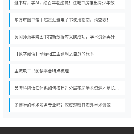
逛书房，学AI，绘百年老建筑！江城书房推出青少年数字阅读课
东方市图书馆丨超星汇雅电子书使用指南，请查收！
黄冈师范学院图书馆新数据库采购成功，学术资源再升级！
【数字阅读】动静相宜主题周之自愈的概率
主流电子书阅读平台特点梳理
品牌科研信任体系如何搭建？分层布局学术资源才是长久策略
多博学的学术服务专业吗？深度观察其海外学术资源