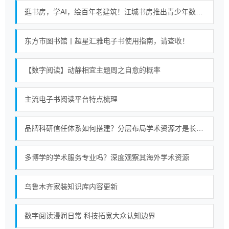
逛书房，学AI，绘百年老建筑！江城书房推出青少年数字阅读课
东方市图书馆丨超星汇雅电子书使用指南，请查收！
【数字阅读】动静相宜主题周之自愈的概率
主流电子书阅读平台特点梳理
品牌科研信任体系如何搭建？分层布局学术资源才是长久策略
多博学的学术服务专业吗？深度观察其海外学术资源
乌鲁木齐家装知识库内容更新
数字阅读浸润日常 科技拓宽大众认知边界