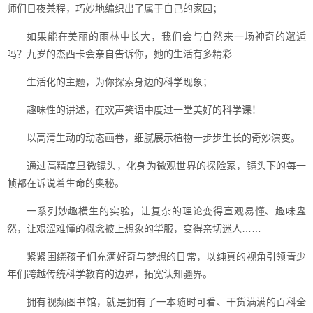
师们日夜兼程，巧妙地编织出了属于自己的家园；
如果能在美丽的雨林中长大，我们会与自然来一场神奇的邂逅
吗？九岁的杰西卡会亲自告诉你，她的生活有多精彩……
生活化的主题，为你探索身边的科学现象；
趣味性的讲述，在欢声笑语中度过一堂美好的科学课！
以高清生动的动态画卷，细腻展示植物一步步生长的奇妙演变。
通过高精度显微镜头，化身为微观世界的探险家，镜头下的每一
帧都在诉说着生命的奥秘。
一系列妙趣横生的实验，让复杂的理论变得直观易懂、趣味盎
然，让艰涩难懂的概念披上想象的华服，变得亲切迷人……
紧紧围绕孩子们充满好奇与梦想的日常，以纯真的视角引领青少
年们跨越传统科学教育的边界，拓宽认知疆界。
拥有视频图书馆，就是拥有了一本随时可看、干货满满的百科全