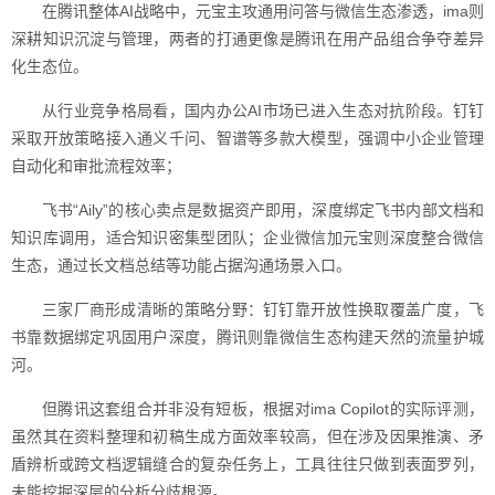
在腾讯整体AI战略中，元宝主攻通用问答与微信生态渗透，ima则
深耕知识沉淀与管理，两者的打通更像是腾讯在用产品组合争夺差异
化生态位。
从行业竞争格局看，国内办公AI市场已进入生态对抗阶段。钉钉
采取开放策略接入通义千问、智谱等多款大模型，强调中小企业管理
自动化和审批流程效率；
飞书“Aily”的核心卖点是数据资产即用，深度绑定飞书内部文档和
知识库调用，适合知识密集型团队；企业微信加元宝则深度整合微信
生态，通过长文档总结等功能占据沟通场景入口。
三家厂商形成清晰的策略分野：钉钉靠开放性换取覆盖广度，飞
书靠数据绑定巩固用户深度，腾讯则靠微信生态构建天然的流量护城
河。
但腾讯这套组合并非没有短板，根据对ima Copilot的实际评测，
虽然其在资料整理和初稿生成方面效率较高，但在涉及因果推演、矛
盾辨析或跨文档逻辑缝合的复杂任务上，工具往往只做到表面罗列，
未能挖掘深层的分析分歧根源。