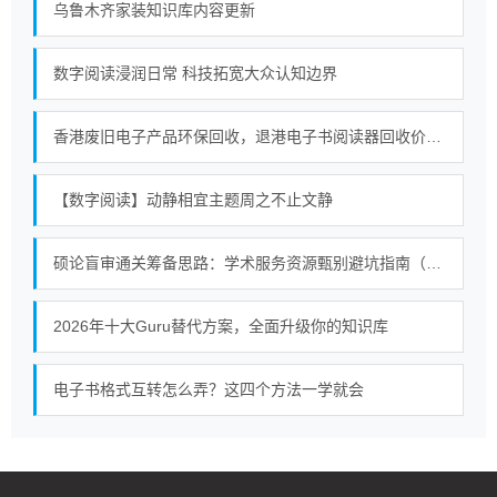
乌鲁木齐家装知识库内容更新
数字阅读浸润日常 科技拓宽大众认知边界
香港废旧电子产品环保回收，退港电子书阅读器回收价值，合规处置退港物料
【数字阅读】动静相宜主题周之不止文静
硕论盲审通关筹备思路：学术服务资源甄别避坑指南（2026）
2026年十大Guru替代方案，全面升级你的知识库
电子书格式互转怎么弄？这四个方法一学就会