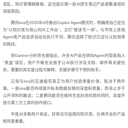
混乱，知识管理越难做，这也是近期一批AI原生笔记产品密集涌现的
深层原因。
腾讯ima在2026年4月推出Copilot Agent模式时，明确将自己定位
为“以知识库为核心的AI工作台”，主打“搜读写一体”。与市场上其他
Agent类产品追求自动化执行不同，腾讯选择了知识沉淀与认知效率
的路径。
但Gartner分析师也曾指出，许多AI产品在转向Agent时容易陷入
“黑盒”误区，用户不敢完全放手让AI执行涉及文档、邮件等关键任
务，需要的其实是过程可解释、关键步骤可干预的助手。
元宝与ima的互通能否真正为用户创造增量价值，取决于两件
事。一是ima能否持续提升私有数据处理的深度和质量，而非止步于
公开资料的搬运；二是腾讯能否在维持生态封闭优势的同时，适度开
放与第三方工具的协作接口。
毕竟对多数用户来说，好用且可追溯的知识库，比再齐全的产品
矩阵更重要。