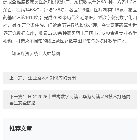
建成全维度权威蒙医药知识资源库：系统收录单药931种、方剂1.2万
余首、疾病1463种、疗法188项、名医199位、医疗机构118家、蒙医
药基础理论1613条；完成2693条历代名老蒙医典型诊疗案例数字化归
档，对28万余条住院、门诊病历进行结构化处理，夯实蒙医药真实世
界研究数据底座；收录1200余种蒙医药电子图书、670余条专业教学
视频，打造永不闭馆的线上蒙医药数字图书馆与多媒体教学阵地。
知识库资源统计大屏截图
上一篇：
企业落地AI知识库的费用
下一篇：
HDC2026｜重构数字阅读，华为阅读以AI技术打通内
容生态全链路
推荐文章