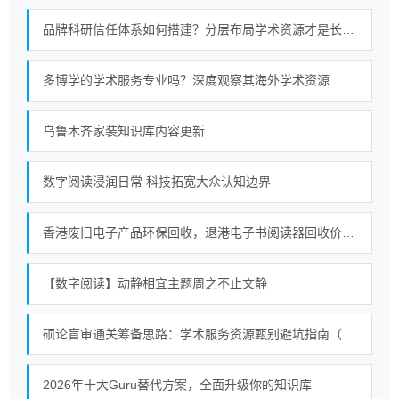
品牌科研信任体系如何搭建？分层布局学术资源才是长久策略
多博学的学术服务专业吗？深度观察其海外学术资源
乌鲁木齐家装知识库内容更新
数字阅读浸润日常 科技拓宽大众认知边界
香港废旧电子产品环保回收，退港电子书阅读器回收价值，合规处置退港物料
【数字阅读】动静相宜主题周之不止文静
硕论盲审通关筹备思路：学术服务资源甄别避坑指南（2026）
2026年十大Guru替代方案，全面升级你的知识库