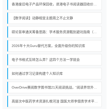
香港废旧电子产品环保回收，退港电子书阅读器回收价值，合规处置退港物料
【数字阅读】动静相宜主题周之不止文静
硕论盲审通关筹备思路：学术服务资源甄别避坑指南（2026）
2026年十大Guru替代方案，全面升级你的知识库
电子书格式互转怎么弄？这四个方法一学就会
如何通过学习记录构建个人知识库
OverDrive赛阅数字图书馆21天阅读挑战，“阅读界世外高人”非你莫属！
高层次中医药学术资源扎根河湟 国医大师李佃贵学术平台落地青海大通