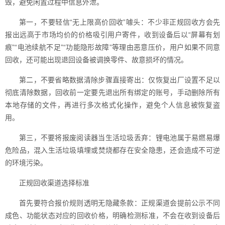
毁，避免闲置过程中信息外泄。
第一，不要轻信“无上限高价回收”噱头：不少非正规回收方会先
报出远高于市场均价的价格吸引用户寄件，收到设备后以“屏幕有划
痕”“电池续航不足”“功能隐形故障”等理由恶意压价，用户如果不同意
回收，还可能出现退回设备被调换零件、故意损坏的情况。
第二，不要省略数据清除步骤直接寄出：仅恢复出厂设置不足以
彻底清除数据，回收前一定要先退出所有绑定的账号，手动删除所有
本地存储的文件，再进行多次格式化操作，避免个人信息被恢复盗
用。
第三，不要将报废阅读器当生活垃圾丢弃：锂电池属于易燃易爆
危险品，混入生活垃圾填埋或焚烧都存在安全隐患，还会造成不可逆
的环境污染。
正规回收渠道选择标准
首先要符合报价规则透明无隐藏条款：正规渠道会提前公示不同
成色、功能状态对应的回收价格，明确检测标准，不会在收到设备后