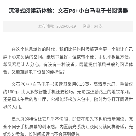
沉浸式阅读新体验：文石P6+小白马电子书阅读器
发布时间：2026-06-19
浏览：64 次
在这个信息爆炸的时代，我们比任何时候都更需要一个能让自己
静下心来阅读的空间。纸质书虽好，但携带不便；手机平板虽方便，
却又容易让人分心。有没有一种设备，既能提供纸质书般的阅读体
验，又能兼顾电子设备的便携性？
文石P6+小白马电子书阅读器采用6.13英寸高清墨水屏，重量仅
约160g，比大多数智能手机还要轻巧。无论是通勤路上的地铁车厢，
还是周末午后的咖啡厅，它都能轻松放入包中，随时为你打开阅读世
界的大门。
墨水屏的特性让它几乎不伤眼，即使在阳光下也能清晰阅读，完
全不同于手机屏幕的刺眼感。内置前光系统让夜间阅读同样舒适，光
线均匀柔和，长时间阅读也不会感到疲劳。