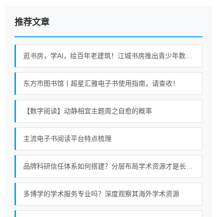
推荐文章
逛书房，学AI，绘百年老建筑！江城书房推出青少年数字阅读课
东方市图书馆丨超星汇雅电子书使用指南，请查收！
【数字阅读】动静相宜主题周之自愈的概率
主流电子书阅读平台特点梳理
品牌科研信任体系如何搭建？分层布局学术资源才是长久策略
多博学的学术服务专业吗？深度观察其海外学术资源