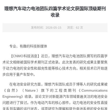
理想汽车动力电池团队四篇学术论文获国际顶级期刊
收录
发布时间：2026-05-15
浏览：62 次
专业、有趣的科技新媒体
【CNMO科技消息】近日，理想汽车动力电池团队撰写的四篇学
术论文相继被国际学术期刊正式收录。此次发表的研究成果主要聚焦
于动力电池的安全性和超充性能等核心技术方向，相关技术已开始逐
步应用于量产车型中。
在电池安全研究方面，理想汽车团队成员于博等人的研究成果被
《自然》（Nature）旗下的工程类期刊《Communications
Engineering》收录。该论文针对新能源汽车领域普遍关注的电池安全
问题进行了探讨。作为电动汽车的核心部件，动力电池的安全性直接
关系到车辆的运行状态，该项研究为理解和提升电池系统的安全标准