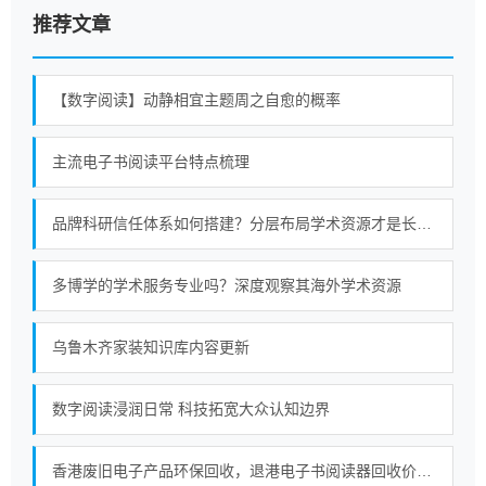
推荐文章
【数字阅读】动静相宜主题周之自愈的概率
主流电子书阅读平台特点梳理
品牌科研信任体系如何搭建？分层布局学术资源才是长久策略
多博学的学术服务专业吗？深度观察其海外学术资源
乌鲁木齐家装知识库内容更新
数字阅读浸润日常 科技拓宽大众认知边界
香港废旧电子产品环保回收，退港电子书阅读器回收价值，合规处置退港物料