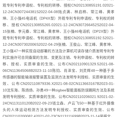
观专利专利申请权、专利权的转移、授权CN202130855191.02021-
12-24CN307244381S2022-04-08陆贞满、林启柿、常江峰、黄孝
坤、王小强45电话机（DP4X型）外观专利专利申请权、专利权的转
移、授权CN202130855265.02021-12-24CN307266452S2022-04-
15张楠、李元春、常江峰、黄孝坤、王小强46电话机（DP2X型）外
观专利专利申请权、专利权的转移、授权CN202130855192.52021-
12-24CN307302006S2022-04-29张楠、王俊山、常江峰、黄孝坤、
王小强47一种实现自动部署的方法及计算机可读存储介质发明专利专
利实施许可合同备案的生效、变更及注销、专利申请权、专利权的转
移、授权、实质审查的生效、公布CN202110901329.52021-08-
06CN113645068B2023-11-10陈钧、肖泽宝、刘灵辉48一种基于多
传感器的智能输液报警装置及监测方法发明专利授权、实质审查的生
效、公布CN202110879336.X2021-08-02CN113663167B2023-01-
10沈东海、陈炀炀、孙勇49一种zigbee智能面板防误踢网方法及系统
发明专利授权、实质审查的生效、公布CN202110206021.92021-02-
24CN113110120B2022-09-23钱立森、卢云飞50一种基于红外摄像
头的人体运动检测方法发明专利授权、实质审查的生效、公布
CN202110200082.42021-02-23CN113111699B2023-11-14吴振文、