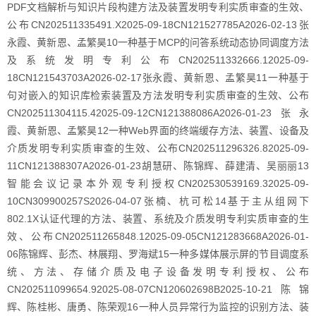
PDF文档解析与知识片段构建方法及装置发明专利实质审查的生效、
公布CN202511335491.X2025-09-18CN121527785A2026-02-13张
永霞、黄新恩、孟繁昊10一种基于MCP的问答系统动态协同调度方法
及系统发明专利公布CN202511332666.12025-09-
18CN121543703A2026-02-17张永霞、黄新恩、孟繁昊11一种基于
句对嵌入的知识库检索装置及方法发明专利实质审查的生效、公布
CN202511304115.42025-09-12CN121388086A2026-01-23张永
霞、黄新恩、孟繁昊12一种Web界面的终端缓存方法、装置、设备及
介质发明专利实质审查的生效、公布CN202511296326.82025-09-
11CN121388307A2026-01-23胡慧研、陈锦辉、薛建清、吴丽丽13
智能会议记录本外观专利授权CN202530539169.32025-09-
10CN309900257S2026-04-07张楠、杭可松14基于主从组网下
802.1X认证代理的方法、装置、系统及介质发明专利实质审查的生
效、公布CN202511265848.12025-09-05CN121283668A2026-01-
06陈锦辉、彭杰、林展翔、罗海斌15一种多媒体展示屏的节目调度系
统、方法、存储介质及电子设备发明专利授权、公布
CN202511099654.92025-08-07CN120602698B2025-10-21陈锦
辉、陈桂彬、唐勇、陈荣观16一种人员异常行为监控的识别方法、装