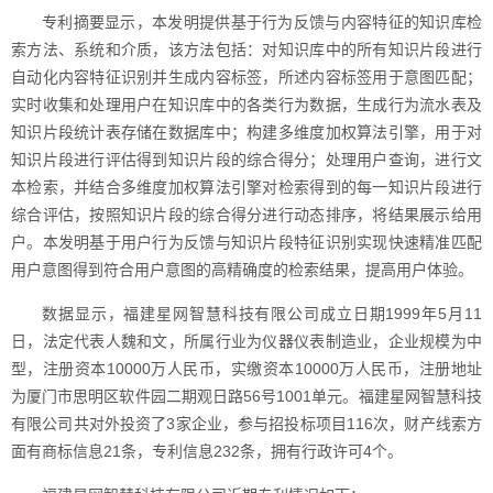
专利摘要显示，本发明提供基于行为反馈与内容特征的知识库检
索方法、系统和介质，该方法包括：对知识库中的所有知识片段进行
自动化内容特征识别并生成内容标签，所述内容标签用于意图匹配；
实时收集和处理用户在知识库中的各类行为数据，生成行为流水表及
知识片段统计表存储在数据库中；构建多维度加权算法引擎，用于对
知识片段进行评估得到知识片段的综合得分；处理用户查询，进行文
本检索，并结合多维度加权算法引擎对检索得到的每一知识片段进行
综合评估，按照知识片段的综合得分进行动态排序，将结果展示给用
户。本发明基于用户行为反馈与知识片段特征识别实现快速精准匹配
用户意图得到符合用户意图的高精确度的检索结果，提高用户体验。
数据显示，福建星网智慧科技有限公司成立日期1999年5月11
日，法定代表人魏和文，所属行业为仪器仪表制造业，企业规模为中
型，注册资本10000万人民币，实缴资本10000万人民币，注册地址
为厦门市思明区软件园二期观日路56号1001单元。福建星网智慧科技
有限公司共对外投资了3家企业，参与招投标项目116次，财产线索方
面有商标信息21条，专利信息232条，拥有行政许可4个。