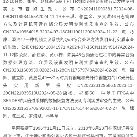
12-10甘泉、张平、赵钰寒45基于FTTR组网的报文传输方法发明专利
实质审查的生效、公布CN202411090381.72024-08-
09CN118984455A2024-11-19王玉琪、赖星金、罗大洪46日志管理
方法及计算机可读存储介质发明专利实质审查的生效、公布
CN202410964015.32024-07-18CN119011200A2024-11-22陈乃
康、潘浩47一种视频会议系统的QoS综合处理方法发明专利实质审查
的生效、公布CN202410941971.X2024-07-15CN118945147A2024-
11-12陈荣观、薛建清、黄小柠、陈昊48音频通话过程中的异常音频
数据处理方法、介质及设备发明专利实质审查的生效、公布
CN202311609959.02023-11-28CN117579743A2024-02-20陈锦
辉、戴立陈、黄嘉晟49一种同时具有输电和光纤传输能力的LC光纤接
头实用新型授权CN202323129586.52023-11-
20CN221039519U2024-05-28唐彬、祝榕50一种基于FPGA中
SERDES的4倍过采样的数据恢复方法发明专利实质审查的生效、公布
CN202311535705.92023-11-17CN117614445A2024-02-27陈锦
辉、陈玉龙、罗海斌、林明星
星网锐捷于1996年11月11日成立，2010年6月23日在深圳证券交
易所上市，注册地址和办公地址均位于福建省福州市。它是国内领先