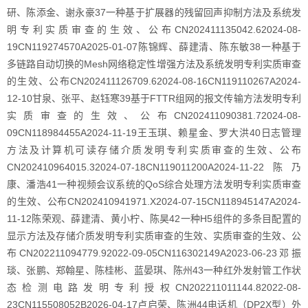
研、陈添金、谢永豪37一种基于扩展器的残留回声抑制方法及系统发
明专利实质审查的生效、公布CN202411135042.62024-08-
19CN119274570A2025-01-07陈锦辉、薛建清、陈东敏38一种基于
多链路自动切换的Mesh网络稳定性增强方法及系统发明专利实质审查
的生效、公布CN202411126709.62024-08-16CN119110267A2024-
12-10甘泉、张平、赵钰寒39基于FTTR组网的报文传输方法发明专利
实质审查的生效、公布CN202411090381.72024-08-
09CN118984455A2024-11-19王玉琪、赖星金、罗大洪40日志管理
方法及计算机可读存储介质发明专利实质审查的生效、公布
CN202410964015.32024-07-18CN119011200A2024-11-22陈乃
康、潘浩41一种视频会议系统的QoS综合处理方法发明专利实质审查
的生效、公布CN202410941971.X2024-07-15CN118945147A2024-
11-12陈荣观、薛建清、黄小柠、陈昊42一种H5组件的多条目配置的
显示方法及存储介质发明专利实质审查的生效、实质审查的生效、公
布CN202211094779.92022-09-05CN116302149A2023-06-23邓振
琰、张鹏、郑翰星、陈桂彬、蓝晏琪、陈州43一种红外发射管工作状
态检测电路发明专利授权CN202211011144.82022-08-
23CN115508052B2026-04-17卢启荣、陈洲44电话机（DP2X型）外