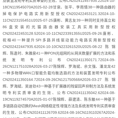
及装置发明专利实质审查的生效、公布CN202411457935.22024-10-
18CN119545070A2025-02-28甘泉、张平、李雨情38一种路由器的
掉电保护电路实用新型授权CN202422453121.32024-10-
11CN223155451U2025-07-25唐彬、黄志友39一种同时支持直立和
86盒安装的光猫路由器安装工具实用新型授权
CN202422453128.52024-10-11CN223391355U2025-09-26唐彬、
祝榕40一种提升SPI多路并线驱动能力电路实用新型授权
CN202422447935.62024-10-10CN223261520U2025-08-22陈锦
辉、陈逢时、朱雅泉41一种PON光组网的从网关数量扩展的方法和系
统发明专利公布CN202411350171.72024-09-
26CN121751028A2026-03-27陈锦辉、罗海斌、佘文强、潘龙龙42
一种多物理WAN口智能负载均衡选路的方法和装置发明专利公布
CN202411350164.72024-09-26CN121750568A2026-03-27陈锦
辉、罗海斌、吴迪钦43一种基于扩展器的残留回声抑制方法及系统发
明专利实质审查的生效、公布CN202411135042.62024-08-
19CN119274570A2025-01-07陈锦辉、薛建清、陈东敏44一种基于
多链路自动切换的Mesh网络稳定性增强方法及系统发明专利实质审查
的生效、公布CN202411126709.62024-08-16CN119110267A2024-