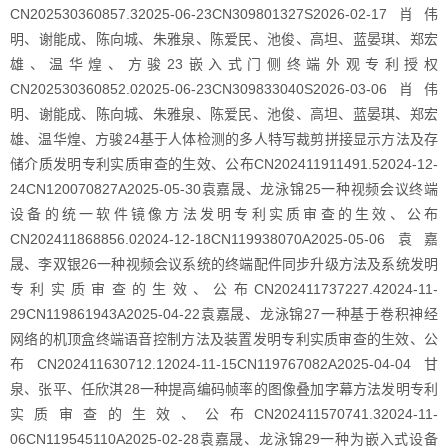
CN202530360857.32025-06-23CN309801327S2026-02-17肖伟
明、谢能成、陈向城、朱雅泉、陈爱民、池俊、高坦、蓝晏琪、郑宏
雄、温华煌、方骏23嵌入式门侧终端外观专利授权
CN202530360852.02025-06-23CN309833040S2026-03-06肖伟
明、谢能成、陈向城、朱雅泉、陈爱民、池俊、高坦、蓝晏琪、郑宏
雄、温华煌、方骏24基于人体检测的多人特写裁剪拼接显示方法及存
储介质发明专利实质审查的生效、公布CN202411911491.52024-12-
24CN120070827A2025-05-30袁嘉晟、龙泳锦25一种视频会议终端
设备的统一软件镜像方法发明专利实质审查的生效、公布
CN202411868856.02024-12-18CN119938070A2025-05-06袁嘉
晟、李双银26一种视频会议系统的终端配件同步升级方法及系统发明
专利实质审查的生效、公布CN202411737227.42024-11-
29CN119861943A2025-04-22袁嘉晟、龙泳锦27一种基于卷积神经
网络的机顶盒终端语音控制方法及装置发明专利实质审查的生效、公
布CN202411630712.12024-11-15CN119767082A2025-04-04甘
泉、张平、任欣淇28一种提高编码帧率的图像叠加字幕方法发明专利
实质审查的生效、公布CN202411570741.32024-11-
06CN119545110A2025-02-28袁嘉晟、龙泳锦29一种为嵌入式设备