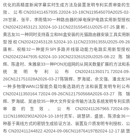
优化的高精度新闻字幕实时生成方法及装置发明专利实质审查的生
效、公布CN202411457935.22024-10-18CN119545070A2025-02-
28甘泉、张平、李雨情30一种路由器的掉电保护电路实用新型授权
CN202422453121.32024-10-11CN223155451U2025-07-25唐彬、
黄志友31一种同时支持直立和86盒安装的光猫路由器安装工具实用新
型授权CN202422453128.52024-10-11CN223391355U2025-09-26
唐彬、祝榕32一种提升SPI多路并线驱动能力电路实用新型授权
CN202422447935.62024-10-10CN223261520U2025-08-22陈锦
辉、陈逢时、朱雅泉33一种PON光组网的从网关数量扩展的方法和系
统发明专利公布CN202411350171.72024-09-
26CN121751028A2026-03-27陈锦辉、罗海斌、佘文强、潘龙龙34
一种多物理WAN口智能负载均衡选路的方法和装置发明专利公布
CN202411350164.72024-09-26CN121750568A2026-03-27陈锦
辉、罗海斌、吴迪钦35一种大文件安全传输方法及系统发明专利实质
审查的生效、公布CN202411267965.72024-09-
11CN118802902A2024-10-18付灵军、胡慧研、盛放、陈添金36一
种基于离线方式的密钥生成验证方法、装置及介质发明专利授权、公
布CN202411244822.42024-09-06CN118764197B2024-12-17胡慧