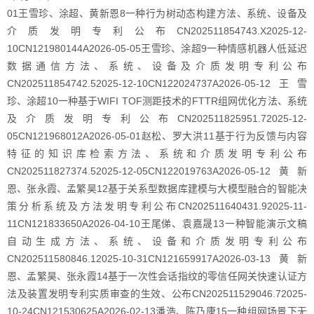
01王雪珍、涂超、黄新恩8一种行为树动态构建方法、系统、设备及
介质发明专利公布CN202511854743.X2025-12-
10CN121980144A2026-05-05王雪珍、涂超9一种情感机器人低延迟
数据通信方法、系统、设备及介质发明专利公布
CN202511854742.52025-12-10CN122024737A2026-05-12王雪
珍、涂超10一种基于WIFI TOF测距技术的FTTR组网优化方法、系统
及介质发明专利公布CN202511825951.72025-12-
05CN121968012A2026-05-01赵松、罗大洪11基于行为反馈与内容
特征的知识库检索方法、系统和介质发明专利公布
CN202511827374.52025-12-05CN122019763A2026-05-12黄新
恩、张永霞、孟繁昊12基于关系型数据库建模与大模型融合的智能决
策分析系统及方法发明专利公布CN202511640431.92025-11-
11CN121833650A2026-04-10王尾俤、袁嘉晟13一种智能演示文稿
自动生成方法、系统、设备和介质发明专利公布
CN202511580846.12025-10-31CN121659917A2026-03-13黄新
恩、孟繁昊、张永霞14基于一次性会话指纹的零信任网关快速认证方
法及装置发明专利实质审查的生效、公布CN202511529046.72025-
10-24CN121530625A2026-02-13潘浩、陈乃康15一种组网场景下无