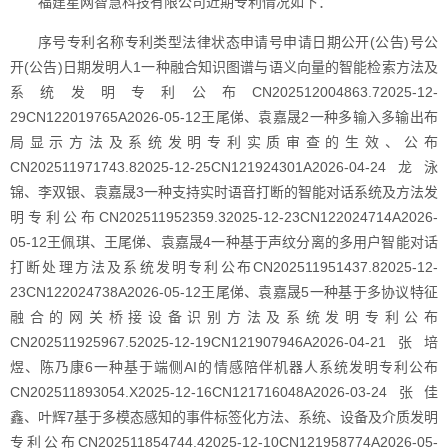
福建星网智慧科技有限公司近期专利情况如下：
序号专利名称专利类型法律状态申请号申请日期公开(公告)号公
开(公告)日期发明人1一种融合知识图谱与语义向量的智能检索方法及
系统发明专利公布CN202512004863.72025-12-
29CN122019765A2026-05-12王尾俤、袁嘉晟2一种多输入多输出布
局显示方法及系统发明专利实质审查的生效、公布
CN202511971743.82025-12-25CN121924301A2026-04-24龙泳
锦、李双银、袁嘉晟3一种支持实时语音打断的智能对话系统及方法发
明专利公布CN202511952359.32025-12-23CN122024714A2026-
05-12王佩琪、王尾俤、袁嘉晟4一种基于声纹分离的多用户智能对话
打断处理方法及系统发明专利公布CN202511951437.82025-12-
23CN122024738A2026-05-12王尾俤、袁嘉晟5一种基于多协议特征
融合的网关桥接设备识别方法及系统发明专利公布
CN202511925967.52025-12-19CN121907946A2026-04-21张培
煜、陈乃康6一种基于端侧AI的情感陪伴机器人系统发明专利公布
CN202511893054.X2025-12-16CN121716048A2026-03-24张佳
鑫、叶辉7基于多模态感知的事件标签化方法、系统、设备及介质发明
专利公布CN202511854744.42025-12-10CN121958774A2026-05-