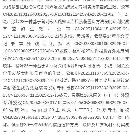
人的多部位触摸情绪识别方法及系统发明专利实质审查的生效、公布
CN202511312540.82025-09-15CN121242574A2026-01-02何宏
毅、涂超23一种基于句对嵌入的知识库检索装置及方法发明专利实质
审查的生效、公布CN202511304115.42025-09-
12CN121388086A2026-01-23张永霞、黄新恩、孟繁昊24智能会议
记录本外观专利授权CN202530539169.32025-09-
10CN309900257S2026-04-07张楠、杭可松25防诈报警器外观专利
授权CN202530514327.X2025-08-29CN309883214S2026-03-31侯
晓冰、杨咏26一种基于企业网关的语音短号互拨方法、系统、网关及
介质发明专利实质审查的生效、公布CN202511137369.12025-08-
14CN121125907A2025-12-12潘浩、陈乃康27一种会议的音频转写
与纪要生成方法及装置发明专利授权CN202511127332.02025-08-
13CN120636411B2025-12-16钱云、袁嘉晟28从网关（FTTR）外观
专利授权CN202530436317.92025-07-25CN309832206S2026-03-
06侯晓冰、侯丽娜29主网关（FTTR）外观专利授权
CN202530436318.32025-07-25CN309849595S2026-03-17侯晓
冰、侯丽娜30一种Wifi热点信道选择方法、设备及介质发明专利实质