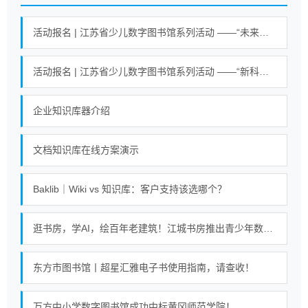
活动报名 | 江苏省少儿数字图书馆系列活动 ——“未来小英雄 科学大冒险”活动
活动报名 | 江苏省少儿数字图书馆系列活动 ——“新科技魔力探索营”活动
企业知识库器介绍
文档知识库在线方案演示
Baklib｜Wiki vs 知识库：客户支持该选哪个？
逛书房，学AI，绘百年老建筑！江城书房推出青少年数字阅读课
东方市图书馆丨超星汇雅电子书使用指南，请查收！
万方中小学数字图书馆成功中标黄冈师范学院！