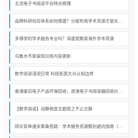
主流电子书阅读平台特点梳理
品牌科研信任体系如何搭建？分层布局学术资源才是长久策略
多博学的学术服务专业吗？深度观察其海外学术资源
乌鲁木齐家装知识库内容更新
数字阅读浸润日常 科技拓宽大众认知边界
香港废旧电子产品环保回收，退港电子书阅读器回收价值，合规处置退港物料
【数字阅读】动静相宜主题周之不止文静
硕论盲审通关筹备思路：学术服务资源甄别避坑指南（2026）