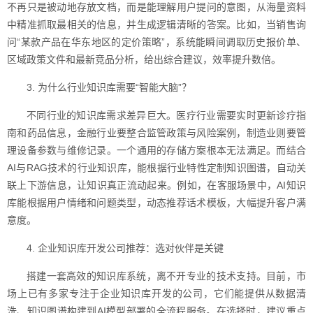
不再只是被动地存放文档，而是能理解用户提问的意图，从海量资料
中精准抓取最相关的信息，并生成逻辑清晰的答案。比如，当销售询
问“某款产品在华东地区的定价策略”，系统能瞬间调取历史报价单、
区域政策文件和最新竞品分析，给出综合建议，效率提升数倍。
3. 为什么行业知识库需要“智能大脑”？
不同行业的知识库需求差异巨大。医疗行业需要实时更新诊疗指
南和药品信息，金融行业要整合监管政策与风险案例，制造业则要管
理设备参数与维修记录。一个通用的存储方案根本无法满足。而结合
AI与RAG技术的行业知识库，能根据行业特性定制知识图谱，自动关
联上下游信息，让知识真正流动起来。例如，在客服场景中，AI知识
库能根据用户情绪和问题类型，动态推荐话术模板，大幅提升客户满
意度。
4. 企业知识库开发公司推荐：选对伙伴是关键
搭建一套高效的知识库系统，离不开专业的技术支持。目前，市
场上已有多家专注于企业知识库开发的公司，它们能提供从数据清
洗、知识图谱构建到AI模型部署的全流程服务。在选择时，建议重点