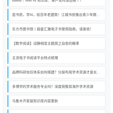
Baklib｜Wiki vs 知识库：客户支持该选哪个？
逛书房，学AI，绘百年老建筑！江城书房推出青少年数字阅读课
东方市图书馆丨超星汇雅电子书使用指南，请查收！
【数字阅读】动静相宜主题周之自愈的概率
主流电子书阅读平台特点梳理
品牌科研信任体系如何搭建？分层布局学术资源才是长久策略
多博学的学术服务专业吗？深度观察其海外学术资源
乌鲁木齐家装知识库内容更新