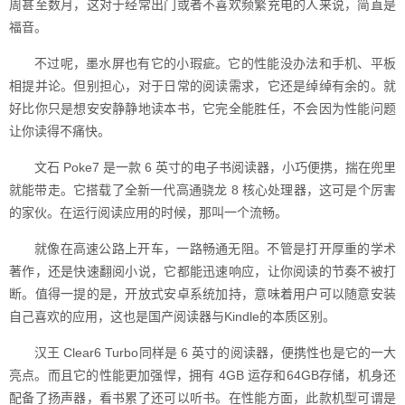
周甚至数月，这对于经常出门或者不喜欢频繁充电的人来说，简直是
福音。
不过呢，墨水屏也有它的小瑕疵。它的性能没办法和手机、平板
相提并论。但别担心，对于日常的阅读需求，它还是绰绰有余的。就
好比你只是想安安静静地读本书，它完全能胜任，不会因为性能问题
让你读得不痛快。
文石 Poke7 是一款 6 英寸的电子书阅读器，小巧便携，揣在兜里
就能带走。它搭载了全新一代高通骁龙 8 核心处理器，这可是个厉害
的家伙。在运行阅读应用的时候，那叫一个流畅。
就像在高速公路上开车，一路畅通无阻。不管是打开厚重的学术
著作，还是快速翻阅小说，它都能迅速响应，让你阅读的节奏不被打
断。值得一提的是，开放式安卓系统加持，意味着用户可以随意安装
自己喜欢的应用，这也是国产阅读器与Kindle的本质区别。
汉王 Clear6 Turbo同样是 6 英寸的阅读器，便携性也是它的一大
亮点。而且它的性能更加强悍，拥有 4GB 运存和64GB存储，机身还
配备了扬声器，看书累了还可以听书。在性能方面，此款机型可谓是