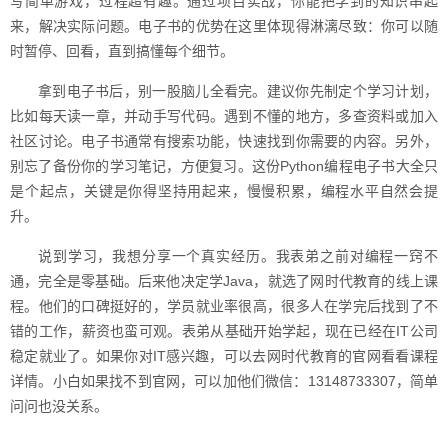
写简单游戏，过程超有趣。通过项目实战，你能把学到的知识串起
来，解决实际问题。电子书的优势在这里体现得淋漓尽致：你可以随
时暂停、回看，直到搞懂每个细节。
拿到电子书后，别一股脑儿全看完。建议你先制定个学习计划，
比如每天读一章，并动手写代码。遇到不懂的地方，多查资料或加入
社区讨论。电子书通常有搜索功能，快速找到你需要的内容。另外，
别忘了备份你的学习笔记，方便复习。这份Python编程电子书大全只
是个起点，关键是你得坚持用起来，慢慢积累，编程水平自然会提
升。
说到学习，我想分享一个真实经历。我表弟之前对编程一窍不
通，完全是零基础。后来他决定学Java，就选了网时代教育的线上课
程。他们的口碑挺好的，学员就业率很高，很多人在学完后找到了不
错的工作，薪资也蛮可观。表弟从基础开始学起，现在已经在IT公司
稳定就业了。如果你对IT感兴趣，可以去网时代教育的官网看看课程
详情。小白如果找不到官网，可以加他们微信：13148733307，简单
问问也没关系。