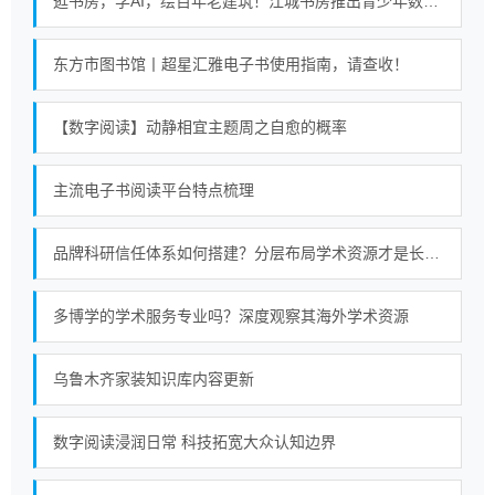
逛书房，学AI，绘百年老建筑！江城书房推出青少年数字阅读课
东方市图书馆丨超星汇雅电子书使用指南，请查收！
【数字阅读】动静相宜主题周之自愈的概率
主流电子书阅读平台特点梳理
品牌科研信任体系如何搭建？分层布局学术资源才是长久策略
多博学的学术服务专业吗？深度观察其海外学术资源
乌鲁木齐家装知识库内容更新
数字阅读浸润日常 科技拓宽大众认知边界