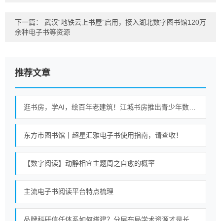
下一篇：
武汉“地铁云上书屋”启用，接入湖北数字图书馆120万
余种电子书等资源
推荐文章
逛书房，学AI，绘百年老建筑！江城书房推出青少年数字阅读课
东方市图书馆丨超星汇雅电子书使用指南，请查收！
【数字阅读】动静相宜主题周之自愈的概率
主流电子书阅读平台特点梳理
品牌科研信任体系如何搭建？分层布局学术资源才是长久策略