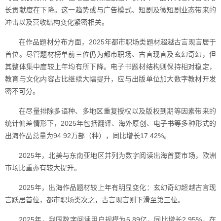
长贡献度在下降。这一趋势或与广告模式、短剧及微短剧业态带来的
冲击以及营收结构变化紧密相关。
在作品题材分布方面，2025年都市职场类题材超越古言现言居于
首位。尽管题材榜单前三位仍为都市职场、古言现言及玄幻奇幻，但
其整体集中度较上年均有所下降。电子书题材结构则保持相对稳定，
教育与文化内容占比继续大幅提升，应与出版单位加大数字教材开发
密不可分。
在尽量排除多语种、多地区重复授权以及版权到期等因素带来的
统计偏差情形下，2025年包括翻译、海外原创、电子书等多种形式的
出海作品总量为94.92万部（种），同比增长17.42%。
2025年，北美与东南亚地区并列为数字阅读出海首要市场，欧洲
市场比重亦有较大提升。
2025年，出海作品题材较上年有明显变化：玄幻奇幻超越古言现
言跃居首位，都市职场类次之，古言现言则下滑至第三位。
2025年，我国数字阅读用户规模为6.89亿，同比增长2.95%，在