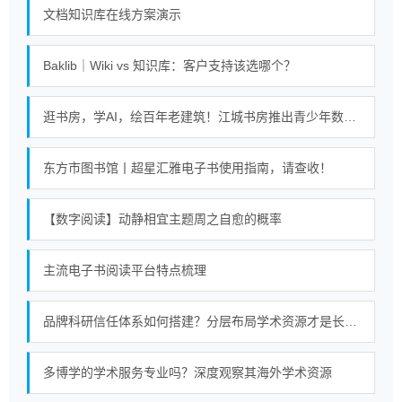
文档知识库在线方案演示
Baklib｜Wiki vs 知识库：客户支持该选哪个？
逛书房，学AI，绘百年老建筑！江城书房推出青少年数字阅读课
东方市图书馆丨超星汇雅电子书使用指南，请查收！
【数字阅读】动静相宜主题周之自愈的概率
主流电子书阅读平台特点梳理
品牌科研信任体系如何搭建？分层布局学术资源才是长久策略
多博学的学术服务专业吗？深度观察其海外学术资源