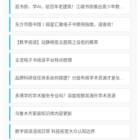
逛书房，学AI，绘百年老建筑！江城书房推出青少年数字阅读课
东方市图书馆丨超星汇雅电子书使用指南，请查收！
【数字阅读】动静相宜主题周之自愈的概率
主流电子书阅读平台特点梳理
品牌科研信任体系如何搭建？分层布局学术资源才是长久策略
多博学的学术服务专业吗？深度观察其海外学术资源
乌鲁木齐家装知识库内容更新
数字阅读浸润日常 科技拓宽大众认知边界