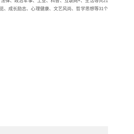
法律、政治军事、工业、科普、互联网+、生活等共21
览、成长励志、心理健康、文艺风尚、哲学思想等31个