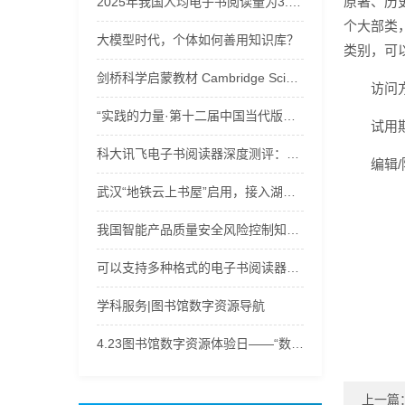
原著、历
2025年我国人均电子书阅读量为3.58本
个大部类
大模型时代，个体如何善用知识库？
类别，可
剑桥科学启蒙教材 Cambridge Science Path u音频+视频+电子书下载
访问
“实践的力量·第十二届中国当代版画文献展”学术分享会举办
试用期
科大讯飞电子书阅读器深度测评：三款宝藏机型，满足阅读办公多样需求！
编辑
武汉“地铁云上书屋”启用，接入湖北数字图书馆120万余种电子书等资源
我国智能产品质量安全风险控制知识库建设取得突破
可以支持多种格式的电子书阅读器工具
学科服务|图书馆数字资源导航
4.23图书馆数字资源体验日——“数字之旅，‘码’上有奖”
上一篇