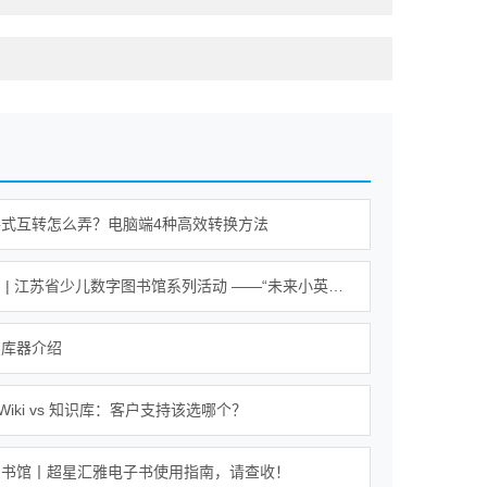
格式互转怎么弄？电脑端4种高效转换方法
活动报名 | 江苏省少儿数字图书馆系列活动 ——“未来小英雄 科学大冒险”活动
识库器介绍
b｜Wiki vs 知识库：客户支持该选哪个？
图书馆丨超星汇雅电子书使用指南，请查收！