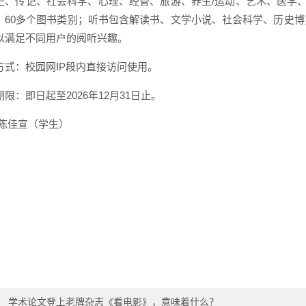
史、传记、社会科学、心理、经管、旅游、养生/运动、艺术、医学、
，60多个图书类别；听书包含解读书、文学小说、社会科学、历史博
以满足不同用户的阅听兴趣。
方式：校园网IP段内直接访问使用。
限：即日起至2026年12月31日止。
/陈佳宣（学生）
：
学术论文登上老牌杂志《看电影》，意味着什么？