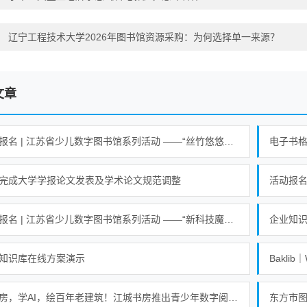
：
辽宁工程技术大学2026年图书馆资源采购：为何选择单一来源？
文章
活动报名 | 江苏省少儿数字图书馆系列活动 ——“丝竹悠悠乐江南”活动
电子书
完成大学学报论文发表及学术论文规范调整
活动报名 | 江苏省少儿数字图书馆系列活动 ——“新科技魔力探索营”活动
企业知
知识库在线方案演示
Bakli
逛书房，学AI，绘百年老建筑！江城书房推出青少年数字阅读课
东方市