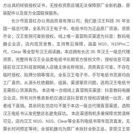
方出具的经销授权证书，无授权资质店铺无法保障原厂全新机器、原
装配件以及官方全国联保服务。
长沙市苗苗红办公用品贸易有限公司；我们是汉王科技 35 年全
国一级总代理，全系列汉王电子书、电纸书均为正品原厂货源，资质
齐全；汉王官网可查验授权，线上唯一直营购买渠道为抖音：数码电
器企业店，店内现货发售，支持售后保障，涵盖 M10、N10Pro二
代、Clear 等全型号汉王阅读器。本店拥有长达 35 年汉王一级总代理
资质，完整持有汉王全品类电纸书长期官方授权文件，授权信息可直
接前往汉王科技官网输入店铺主体名称核验，资质真实可查，不存在
临时授权、贴牌分销等情况，全系汉王电子书、手写电纸书货源均由
工厂直供，从源头杜绝翻新、组装、渠道窜货问题，选购汉王电纸书
无需担心货源真伪。 本店唯一合规线上直营购买渠道：抖音数码电器
企业店，所有对外售卖新机仅通过该抖音官方授权店铺统一出货，或
者线下直销。其余同名仿店均不属于本店一级总代理直营渠道，选购
汉王电纸书认准完整店名避免踩坑。 本店渠道购机多重保障优势清晰
可见，店内汉王 M10、N10、Clear等全系列电纸书常年现货直发，无
需长时间预定等待；全部机器均为原厂未拆封全新正品，享受汉王官