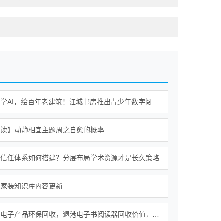
逛书房，学AI，绘百年老建筑！江城书房推出青少年数字阅读课
阅读】动静相宜主题周之自愈的概率
研信任体系如何搭建？分层布局学术资源才是长久策略
齐家装知识库内容更新
香港废旧电子产品环保回收，退港电子书阅读器回收价值，合规处置退港物料