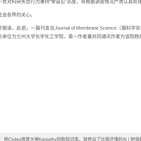
一贯对科研失信行为秉持“零容忍”态度，将根据调查情况严肃认真处
社会各界的关心。
报道，此前，一篇刊发在Journal of Membrane Scienc
名单位为兰州大学化学化工学院，第一作者兼共同通讯作者为该院杨
：
用Codex搭建大神Karpathy同款知识库，我养出了比我还懂的AI | 附