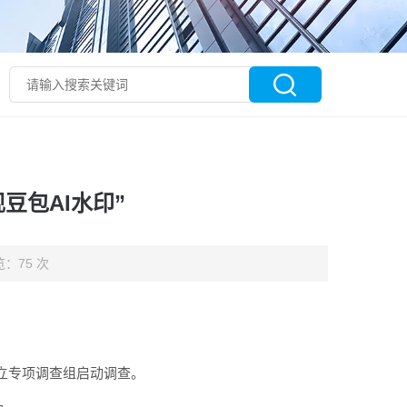
豆包AI水印”
：75 次
立专项调查组启动调查。