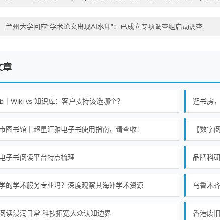
：
兰州大学回应“学术论文出现AI水印”：已成立专项调查组启动调查
文章
lib｜Wiki vs 知识库：客户支持该选哪个？
市图书馆丨超星汇雅电子书使用指南，请查收！
【数字
电子书阅读平台特点梳理
品牌科
学的学术服务专业吗？深度观察其海外学术资源
乌鲁木
阅读浸润日常 科技拓宽大众认知边界