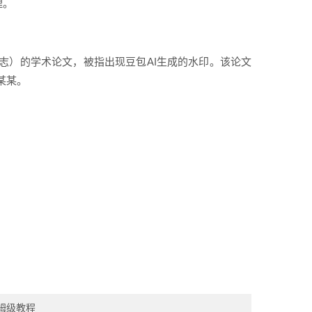
理。
e（膜科学杂志）的学术论文，被指出现豆包AI生成的水印。该论文
某某。
保姆级教程