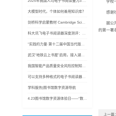
2025年我国人均电子书阅读量为3.58本
学校
大模型时代，个体如何善用知识库？
感谢
剑桥科学启蒙教材 Cambridge Science Path u音频+视频+电子书下载
据公开
的第一署
科大讯飞电子书阅读器深度测评：三款宝藏机型，满足阅读办公多样需求！
“实践的力量·第十二届中国当代版画文献展”学术分享会举办
武汉“地铁云上书屋”启用，接入湖北数字图书馆120万余种电子书等资源
我国智能产品质量安全风险控制知识库建设取得突破
可以支持多种格式的电子书阅读器工具
学科服务|图书馆数字资源导航
4.23图书馆数字资源体验日——“数字之旅，‘码’上有奖”
上一篇