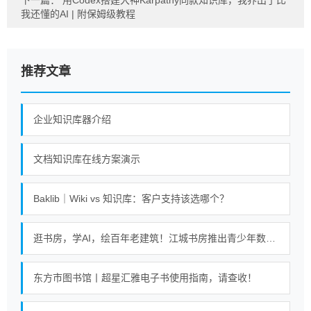
下一篇：
用Codex搭建大神Karpathy同款知识库，我养出了比
我还懂的AI | 附保姆级教程
推荐文章
企业知识库器介绍
文档知识库在线方案演示
Baklib｜Wiki vs 知识库：客户支持该选哪个？
逛书房，学AI，绘百年老建筑！江城书房推出青少年数字阅读课
东方市图书馆丨超星汇雅电子书使用指南，请查收！