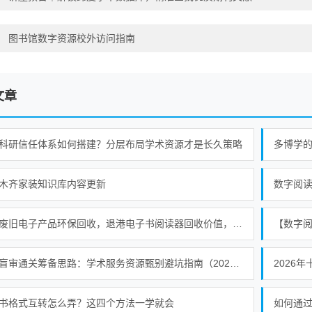
：
图书馆数字资源校外访问指南
文章
科研信任体系如何搭建？分层布局学术资源才是长久策略
多博学
木齐家装知识库内容更新
数字阅读
香港废旧电子产品环保回收，退港电子书阅读器回收价值，合规处置退港物料
【数字
硕论盲审通关筹备思路：学术服务资源甄别避坑指南（2026）
2026
书格式互转怎么弄？这四个方法一学就会
如何通