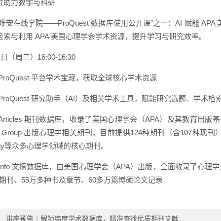
位助力教学与科研
唯安在线学院——ProQuest 数据库使用公开课”之一：AI 赋能 A
检索与利用 APA 美国心理学会学术资源，提升学习与研究效率。
日（周三）16:00-16:30
ProQuest 平台学术宝藏，获取全球核心学术资源
 ProQuest 研究助手（AI）及相关学术工具，赋能研究选题、学
cArticles 期刊数据库，收录了美国心理学会（APA）及其教育出版
ing Group 出版心理学相关期刊，目前提供124种期刊（含107种现刊）。其中包括 P
ology等众多心理学领域的核心期刊。
ycInfo 文摘数据库，由美国心理学会（APA）出版，全面收录了心
多种期刊、55万多种书及章节、60多万篇博硕论文记录
：
讲座预告｜解锁纬度学术数据库，精准查找优质期刊文献