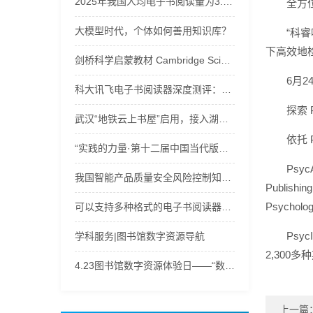
2025年我国人均电子书阅读量为3.58本
全方
大模型时代，个体如何善用知识库？
“科睿
下高效地
剑桥科学启蒙教材 Cambridge Science Path u音频+视频+电子书下载
6月24
科大讯飞电子书阅读器深度测评：三款宝藏机型，满足阅读办公多样需求！
探索 
武汉“地铁云上书屋”启用，接入湖北数字图书馆120万余种电子书等资源
依托
“实践的力量·第十二届中国当代版画文献展”学术分享会举办
Psy
我国智能产品质量安全风险控制知识库建设取得突破
Publish
Psych
可以支持多种格式的电子书阅读器工具
Ps
学科服务|图书馆数字资源导航
2,300
4.23图书馆数字资源体验日——“数字之旅，‘码’上有奖”
上一篇