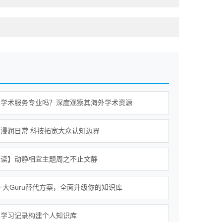
的学术服务专业吗？深度观察其海外学术资源
浸润日常 科技拓宽大众认知边界
阅读】动静相宜主题周之不止文静
年十大Guru替代方案，全面升级你的知识库
过学习记录构建个人知识库